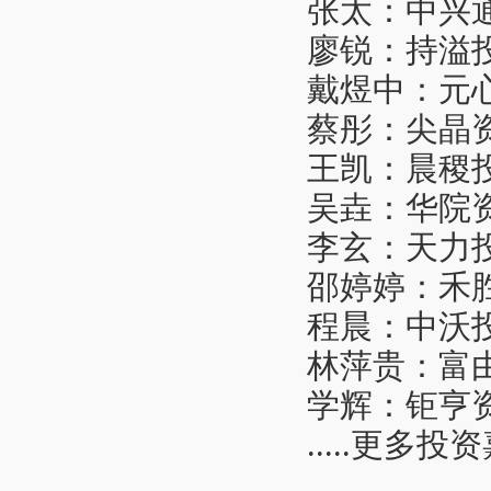
张太：中兴
廖锐：持溢投
戴煜中：元
蔡彤：尖晶
王凯：晨稷
吴垚：华院
李玄：天力
邵婷婷：禾
程晨：中沃
林萍贵：富
学辉：钜亨资
.....更